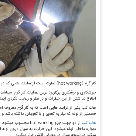
کار گرم (hot working) عبارت است ازعملیات هایی که در حین انجام کار حرارت و جرقه و یا شعله تولید میشود مانند جوشکاری ، جوش برنج ، لحیم کاری ، عملیات حرارتی ، سنگ زنی ، برش کاری.
اطلاع نداشتن از این خطرات و در نظر و رعایت نکردن ایم
هات تپ یکی از فرابند هایی است که به
کار گرم
معروف است.
قسمتی از لوله که نیاز به تعمیر و یا تغویض داشته باشد و
هات تپ
از دو جهت جزو rking
دبواره داخلی لوله میشود. این حرارت به سیال درون لوله
میکند در نتیجه سیال در معرض اتش قرار میگیرد.