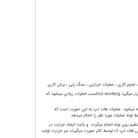
جوشکاری و برشکاری پرکاربرد ترین عملیات کار گرم میباشد که یکی از اجزای ثابت ثابت در صنعت کار گرم استو به طور مداوم مورد استفاغده قرار میگیرد.hot workingسبب خطرات زیادی میشود که
خته میشود. عملیات هات تپ به این صورت است که
 لوله عملیات مورد نظر را انجام میدهد.
اری مستقیم روی لوله انجام میگردد و باعث ایجاد حرارت در
رش هات تپ ک توسط کاتر صورت میگیرذد نیز حرارت تولید