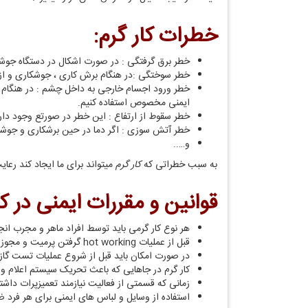
خطرات کار گرم:
خطر برق گرفتگی : در صورت اشکال در دستگاه جوشکار
خطر سوختگی :در هنگام برش کاری ، جوشکاری و از ای
خطر ورود اجسام خارجی به داخل چشم : در هنگام
ایمنی مخصوص استفاده کنیم.
خطر سقوط از ارتفاع : این خطر در صورتع وجود دارد
خطر آتش سوزی : اگر دما در حین برشکاری و جوشک
و…..
به سبب خطراتی که
کار گرم
میتواند برای ما ایجاد کند رعایت قوانین و ای
قوانین و مقررات ایمنی در کا
هر نوع کار گرمی باید توسط افراد ماهر و مجرب انج
قبل از عملیات hot working گرفتن پرمیت و مجوز از کارشناس حفاظت فنی وم ایمنی ضروری است.
در صورت امکان باید قبل از شروع عملیات تست گاز 
کار گرم در جاهایی که باعث تحریک سیستم اعلام و اطفاه خواهد شد و امکان
زمانی که قسمتی از فعالیت نیازمند تعمیزپرات داش
استفاده از وسایل و لباس های ایمنی برای هر فرد