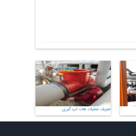
تعریف عملیات هات تپ گیری