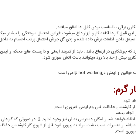
ی برقی ، نامناسب بودن کابل ها اتفاق میافتد.
ن قبیل کارها قطعه کار و ابزار داغ میشود بنابراین احتمال سوختگی را بیشتر میکن
 صیغل دادن قطعات برش داده شده و زدن گل جوش احتمال پرتاب اجسام به داخل
 که جوشکاری در ارتفاع باشد . باید از کمربند ایمنی و داربست های محکم و ایمن ا
اری بیش ز حد بالا رود میتوانند باعث اتش سوزی شود.
منی درhot workingالزامی است.
ر گرم:
ام شود.
انجام بدهم.
 دسترسی به ان نیز وجود ندارد. 2- در صورتی که گازهای قابل انفجار در هوا باشد.
ته باشد و تعمیرات سبب نشت مواد به بیرون شود قبل از شروع کار کارشناس حفاظت 
 ضروری است.