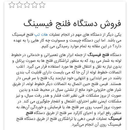
فروش دستگاه فلنج فیسینگ
یکی دیگر از دستگاه های مهم در انجام عملیات
هات تپ
فلنج فیسینگ
می باشد. اما این دستگاه چیست و مسولیت چه کار هایی را به عهده
دارد؟ در این مقاله به تمام موارد رسیدگی می کنیم.
دستگاه
فلنج فیسینگ
از جمله ابزار های تعمیراتی و خدماتی در خطوط
لوله به شمار می‌ رود که به منظور تراشکاری فلنج‌ ها به صورت پرتابل و
بدون نیاز به نقل و انتقال فلنج ‌ها مورد استفاده قرار می‌ گیرد. اغلب
اتصالات خطوط لوله از آن‌ جا که می‌ بایست دارای قابلیت آب ‌بندی
باشند در سر ابتدایی و انتهایی خود نیازمند یک فلنج با سر فیس‌ دار
هستند. فیس فلنج حین اتصال به اتصالات دیگر خطوط لوله، از طریق
شیار های حلزونی خود مانع از نشتی سیال در محیط شده و بدین
صورت از بروز مشکلات فنی نظیر افت فشار و هدر رفت سیال، و نیز
مشکلات ایمنی نظیر احتراق، اشتعال و انفجار جلوگیری می ‌کند. در
صورت بروز آسیب روی سر فلنج ‌ها، یا فرسایش و خوردگی آن‌ها، به
منظور رفع ایراد و احیای کارکرد سر فلنج از طریق دستگاه
فلنج
فیسینگ
عملیات فیس‌ دهی یا تراشکاری فلنج از طریق دستگاه فلنج
فیسینگ روی آن انجام می‌گیرد.