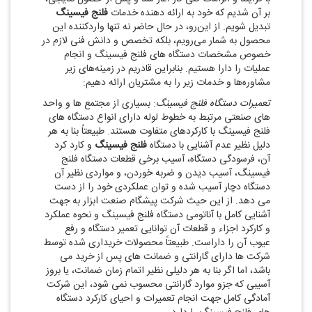
بر آن شدیم که خود به ارائه دهنده خدمات
فلنج فیسینگ
تبدیل شویم. از این‌رو، در حال حاضر نه تنها واردکننده این
محصول به شمار می‌رویم، بلکه تخصص و دانش فنی لازم در
خصوص مشخصات دستگاه ‌های فلنج فیسینگ و انجام
عملیات را دارا هستیم. بنابراین قادریم در زمینه‌های زیر
مشاوره‌ها و خدمات زیر را به مشتریان ارائه دهیم:
تعمیرات دستگاه فلنج فیسینگ
: بسیاری از مجتمع‌ ها و واحد
های صنعتی مرتبط به خطوط لوله دارای انواع دستگاه‌ های
فلنج فیسینگ با کارکردهای متفاوت هستند. طبیعتاً بنا به هر
دلیل نظیر عدم آشنایی با دستگاه
فلنج فیسینگ
و کارد کرد
آن، فرسودگی دستگاه، آسیب برخی قطعات دستگاه فلنج
فیسینگ، آسیب دیدن و ضربه خوردن، و مواردی نظیر آن
دستگاه دچار آسیب شده و توان عملکردی خود را از دست
می ‌دهد. از این حیث شرکت پیشگام صنعت ابزار به جهت
آشنایی کامل با آناتومی دستگاه فلنج فیسینگ و نحوه عملکرد
و کارکرد اجزاء و قطعات آن توانایی تعمیر دستگاه و رفع
عیوب آن را داراست. طبیعتاً محصولات خریداری شده توسط
شرکت ‌ها دارای گارانتی و ضمانت‌ های پس از خرید می
‌باشد، اما اگر بنا به هر دلیلی نظیر اتمام زمان ضمانت، یا بروز
آسیبی که جزو موارد گارانتی محسوب نمی ‌شود، این شرکت
آمادگی کامل جهت انجام تعمیرات و احیای کارکرد دستگاه